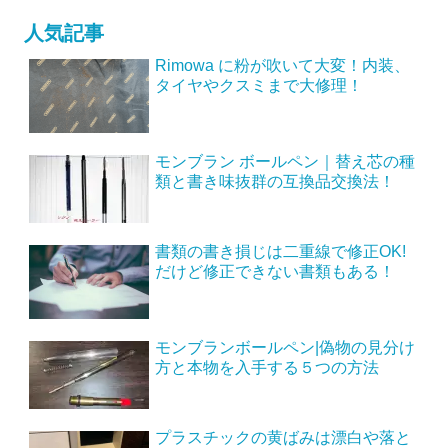
人気記事
Rimowa に粉が吹いて大変！内装、
タイヤやクスミまで大修理！
モンブラン ボールペン｜替え芯の種
類と書き味抜群の互換品交換法！
書類の書き損じは二重線で修正OK!
だけど修正できない書類もある！
モンブランボールペン|偽物の見分け
方と本物を入手する５つの方法
プラスチックの黄ばみは漂白や落と