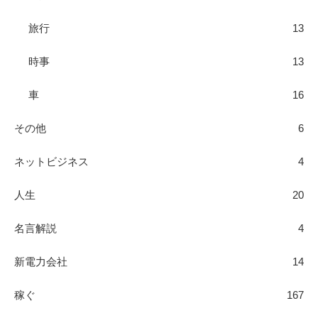
旅行
13
時事
13
車
16
その他
6
ネットビジネス
4
人生
20
名言解説
4
新電力会社
14
稼ぐ
167