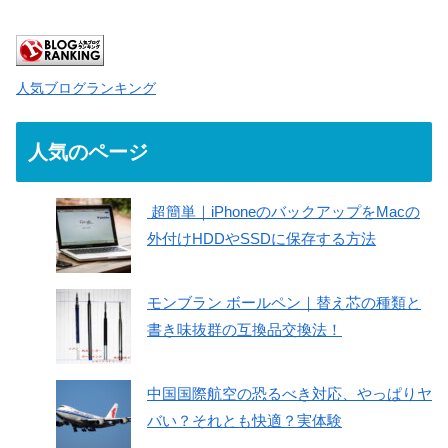
人気ブログランキング
人気のページ
超簡単｜iPhoneのバックアップをMacの
外付けHDDやSSDに保存する方法
モンブラン ボールペン｜替え芯の種類と
書き味抜群の互換品交換法！
中国国際航空の恐るべき対応、やっぱりヤ
バい？それとも快適？実体験