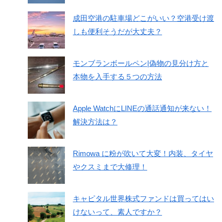
成田空港の駐車場どこがいい？空港受け渡
しも便利そうだが大丈夫？
モンブランボールペン|偽物の見分け方と
本物を入手する５つの方法
Apple WatchにLINEの通話通知が来ない！
解決方法は？
Rimowa に粉が吹いて大変！内装、タイヤ
やクスミまで大修理！
キャピタル世界株式ファンドは買ってはい
けないって、素人ですか？