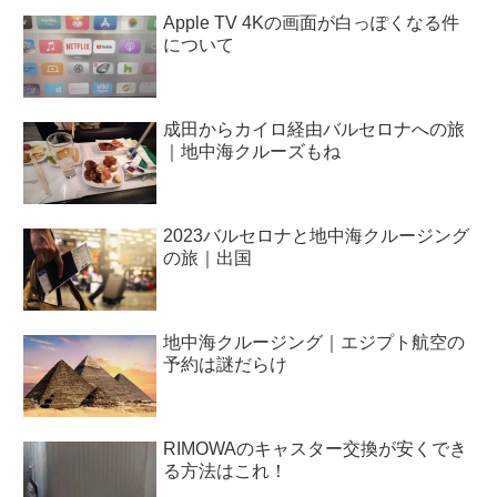
Apple TV 4Kの画面が白っぽくなる件
について
成田からカイロ経由バルセロナへの旅
｜地中海クルーズもね
2023バルセロナと地中海クルージング
の旅｜出国
地中海クルージング｜エジプト航空の
予約は謎だらけ
RIMOWAのキャスター交換が安くでき
る方法はこれ！