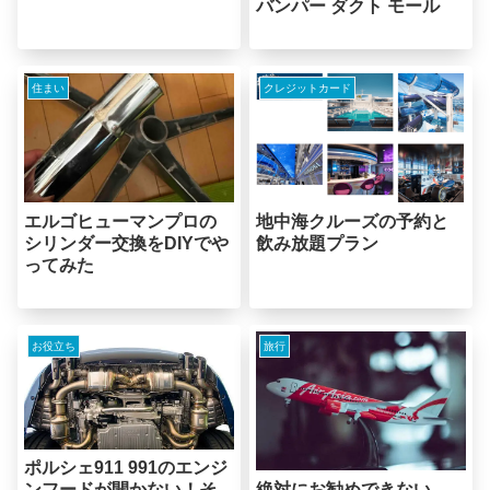
バンパー ダクト モール
住まい
クレジットカード
エルゴヒューマンプロの
地中海クルーズの予約と
シリンダー交換をDIYでや
飲み放題プラン
ってみた
お役立ち
旅行
ポルシェ911 991のエンジ
絶対にお勧めできない
ンフードが開かない！そ