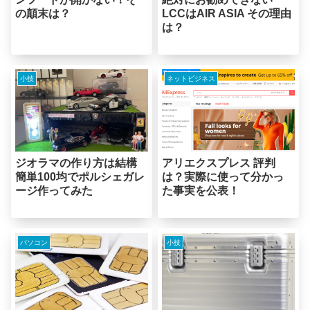
LCCはAIR ASIA その理由
の顛末は？
は？
小技
ネットビジネス
ジオラマの作り方は結構
アリエクスプレス 評判
簡単100均でポルシェガレ
は？実際に使って分かっ
ージ作ってみた
た事実を公表！
パソコン
小技