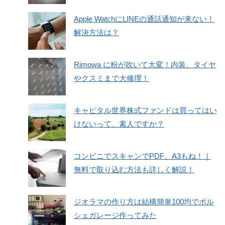
Apple WatchにLINEの通話通知が来ない！
解決方法は？
Rimowa に粉が吹いて大変！内装、タイヤ
やクスミまで大修理！
キャピタル世界株式ファンドは買ってはい
けないって、素人ですか？
コンビニでスキャンでPDF、A3もね！｜
無料で取り込む方法も詳しく解説！
ジオラマの作り方は結構簡単100均でポル
シェガレージ作ってみた