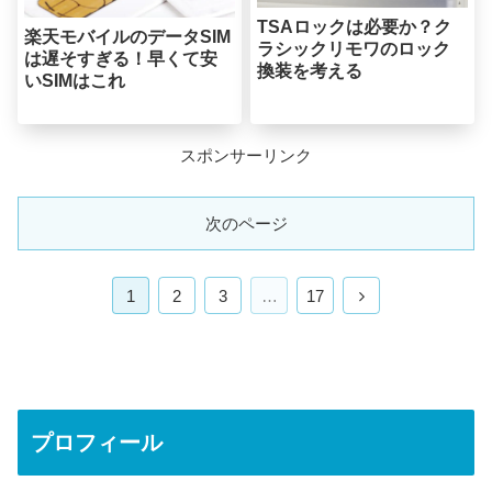
TSAロックは必要か？ク
楽天モバイルのデータSIM
ラシックリモワのロック
は遅そすぎる！早くて安
換装を考える
いSIMはこれ
スポンサーリンク
次のページ
次
1
2
3
…
17
へ
プロフィール