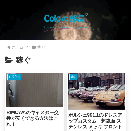
ホーム
稼ぐ
稼ぐ
お役立ち
節約
RIMOWAのキャスター交
ポルシェ991.1のドレスア
換が安くできる方法はこ
ップカスタム｜超鏡面 ス
れ！
テンレス メッキ フロント