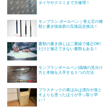
タイヤやクスミまで大修理！
モンブラン ボールペン｜替え芯の種
類と書き味抜群の互換品交換法！
書類の書き損じは二重線で修正OK!
だけど修正できない書類もある！
モンブランボールペン|偽物の見分け
方と本物を入手する５つの方法
プラスチックの黄ばみは漂白や落と
すよりも塗ったほうが手っ取り早
い！