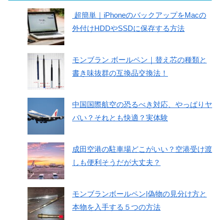
超簡単｜iPhoneのバックアップをMacの
外付けHDDやSSDに保存する方法
モンブラン ボールペン｜替え芯の種類と
書き味抜群の互換品交換法！
中国国際航空の恐るべき対応、やっぱりヤ
バい？それとも快適？実体験
成田空港の駐車場どこがいい？空港受け渡
しも便利そうだが大丈夫？
モンブランボールペン|偽物の見分け方と
本物を入手する５つの方法