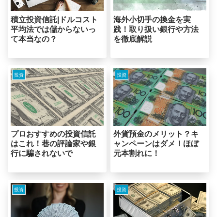
積立投資信託|ドルコスト
海外小切手の換金を実
平均法では儲からないっ
践！取り扱い銀行や方法
て本当なの？
を徹底解説
投資
投資
プロおすすめの投資信託
外貨預金のメリット？キ
はこれ！巷の評論家や銀
ャンペーンはダメ！ほぼ
行に騙されないで
元本割れに！
投資
投資