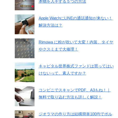
本物を入手する５つの方法
Apple WatchにLINEの通話通知が来ない！
解決方法は？
Rimowa に粉が吹いて大変！内装、タイヤ
やクスミまで大修理！
キャピタル世界株式ファンドは買ってはい
けないって、素人ですか？
コンビニでスキャンでPDF、A3もね！｜
無料で取り込む方法も詳しく解説！
ジオラマの作り方は結構簡単100均でポル