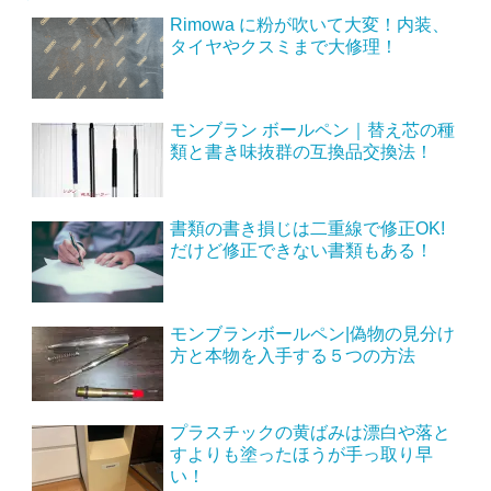
Rimowa に粉が吹いて大変！内装、
タイヤやクスミまで大修理！
モンブラン ボールペン｜替え芯の種
類と書き味抜群の互換品交換法！
書類の書き損じは二重線で修正OK!
だけど修正できない書類もある！
モンブランボールペン|偽物の見分け
方と本物を入手する５つの方法
プラスチックの黄ばみは漂白や落と
すよりも塗ったほうが手っ取り早
い！