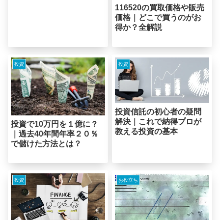
116520の買取価格や販売
価格｜どこで買うのがお
得か？全解説
投資
投資
投資信託の初心者の疑問
解決｜これで納得プロが
投資で10万円を１億に？
教える投資の基本
｜過去40年間年率２０％
で儲けた方法とは？
投資
お役立ち