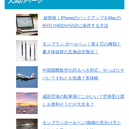
人気のページ
超簡単｜iPhoneのバックアップをMacの
外付けHDDやSSDに保存する方法
モンブラン ボールペン｜替え芯の種類と
書き味抜群の互換品交換法！
中国国際航空の恐るべき対応、やっぱりヤ
バい？それとも快適？実体験
成田空港の駐車場どこがいい？空港受け渡
しも便利そうだが大丈夫？
モンブランボールペン|偽物の見分け方と