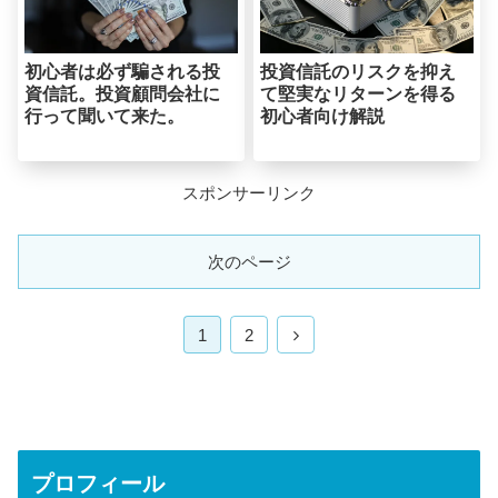
初心者は必ず騙される投
投資信託のリスクを抑え
資信託。投資顧問会社に
て堅実なリターンを得る
行って聞いて来た。
初心者向け解説
スポンサーリンク
次のページ
次
1
2
へ
プロフィール