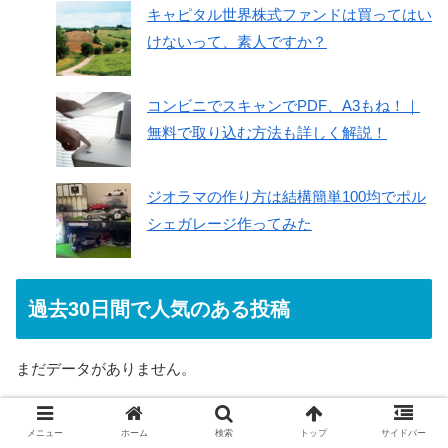
キャピタル世界株式ファンドは買ってはい
けないって、素人ですか？
コンビニでスキャンでPDF、A3もね！｜
無料で取り込む方法も詳しく解説！
ジオラマの作り方は結構簡単100均でポル
シェガレージ作ってみた
過去30日間で人気のある投稿
まだデータがありません。
スポンサーリンク
メニュー
ホーム
検索
トップ
サイドバー