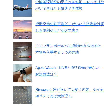
中国国際航空の恐るべき対応、やっぱりヤ
バい？それとも快適？実体験
成田空港の駐車場どこがいい？空港受け渡
しも便利そうだが大丈夫？
モンブランボールペン|偽物の見分け方と
本物を入手する５つの方法
Apple WatchにLINEの通話通知が来ない！
解決方法は？
Rimowa に粉が吹いて大変！内装、タイヤ
やクスミまで大修理！