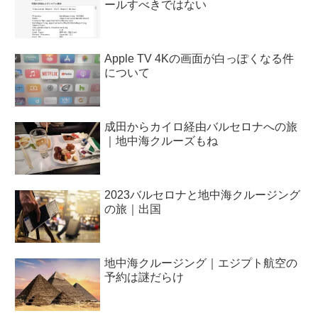
ールすべきではない
Apple TV 4Kの画面が白っぽくなる件
について
成田からカイロ経由バルセロナへの旅
｜地中海クルーズもね
2023バルセロナと地中海クルージング
の旅｜出国
地中海クルージング｜エジプト航空の
予約は謎だらけ