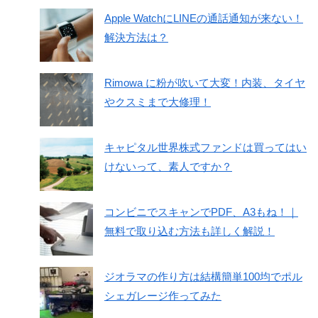
Apple WatchにLINEの通話通知が来ない！
解決方法は？
Rimowa に粉が吹いて大変！内装、タイヤ
やクスミまで大修理！
キャピタル世界株式ファンドは買ってはい
けないって、素人ですか？
コンビニでスキャンでPDF、A3もね！｜
無料で取り込む方法も詳しく解説！
ジオラマの作り方は結構簡単100均でポル
シェガレージ作ってみた