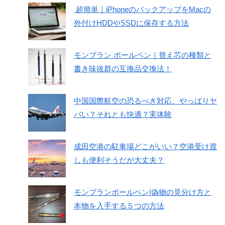
超簡単｜iPhoneのバックアップをMacの
外付けHDDやSSDに保存する方法
モンブラン ボールペン｜替え芯の種類と
書き味抜群の互換品交換法！
中国国際航空の恐るべき対応、やっぱりヤ
バい？それとも快適？実体験
成田空港の駐車場どこがいい？空港受け渡
しも便利そうだが大丈夫？
モンブランボールペン|偽物の見分け方と
本物を入手する５つの方法