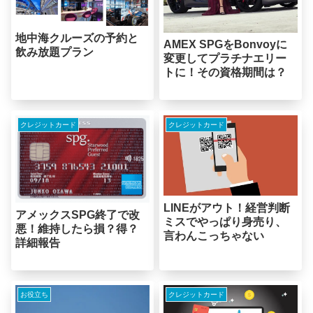
地中海クルーズの予約と
AMEX SPGをBonvoyに
飲み放題プラン
変更してプラチナエリー
トに！その資格期間は？
クレジットカード
クレジットカード
LINEがアウト！経営判断
アメックスSPG終了で改
ミスでやっぱり身売り、
悪！維持したら損？得？
言わんこっちゃない
詳細報告
お役立ち
クレジットカード