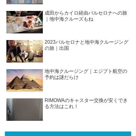
成田からカイロ経由バルセロナへの旅
｜地中海クルーズもね
2023バルセロナと地中海クルージング
の旅｜出国
地中海クルージング｜エジプト航空の
予約は謎だらけ
RIMOWAのキャスター交換が安くでき
る方法はこれ！