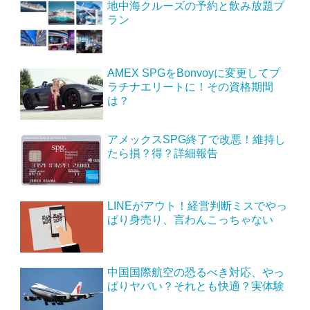
地中海クルーズの予約と飲み放題プ
ラン
AMEX SPGをBonvoyに変更してプ
ラチナエリートに！その資格期間
は？
アメックスSPG終了で改悪！維持し
たら損？得？詳細報告
LINEがアウト！経営判断ミスでやっ
ぱり身売り、言わんこっちゃない
中国国際航空の恐るべき対応、やっ
ぱりヤバい？それとも快適？実体験