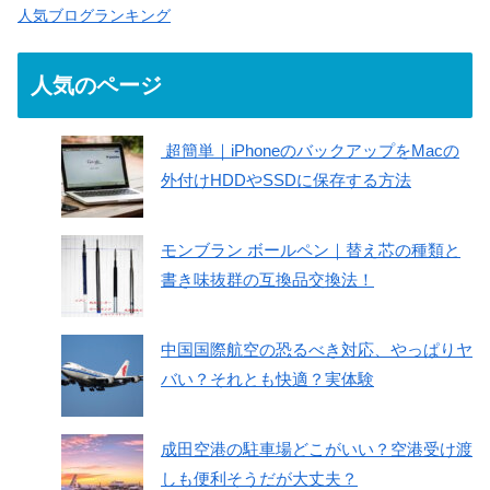
人気ブログランキング
人気のページ
超簡単｜iPhoneのバックアップをMacの
外付けHDDやSSDに保存する方法
モンブラン ボールペン｜替え芯の種類と
書き味抜群の互換品交換法！
中国国際航空の恐るべき対応、やっぱりヤ
バい？それとも快適？実体験
成田空港の駐車場どこがいい？空港受け渡
しも便利そうだが大丈夫？