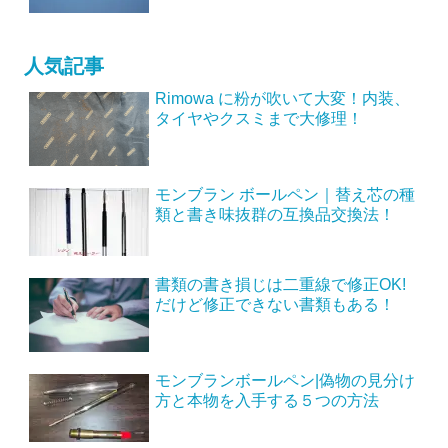
人気記事
Rimowa に粉が吹いて大変！内装、
タイヤやクスミまで大修理！
モンブラン ボールペン｜替え芯の種
類と書き味抜群の互換品交換法！
書類の書き損じは二重線で修正OK!
だけど修正できない書類もある！
モンブランボールペン|偽物の見分け
方と本物を入手する５つの方法