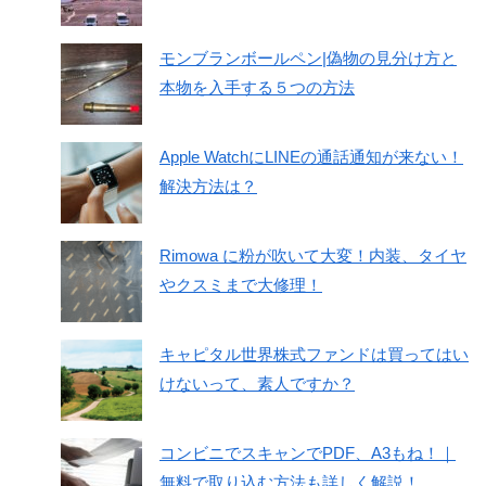
モンブランボールペン|偽物の見分け方と
本物を入手する５つの方法
Apple WatchにLINEの通話通知が来ない！
解決方法は？
Rimowa に粉が吹いて大変！内装、タイヤ
やクスミまで大修理！
キャピタル世界株式ファンドは買ってはい
けないって、素人ですか？
コンビニでスキャンでPDF、A3もね！｜
無料で取り込む方法も詳しく解説！