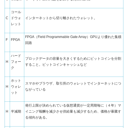
コール
C
ドウォ
インターネットから切り離されたウォレット。
レット
FPGA
（
Field Programmable Gate Array
）GPUより優れた集積
F
FPGA
回路
ハード
ブロックデータの容量を大きくするためにビットコインを分割
H
フォー
すること。ビットコインキャッシュなど
ク
ホット
スマホやブラウザ、取引所のウォレットでインターネットにつ
H
ウォレ
ながっている
ット
発行上限が決められている仮想通貨が一定周期毎に（４年）マ
H
半減期
イニング報酬を減少させ供給量も減少するため、価格が暴騰す
る傾向がある。