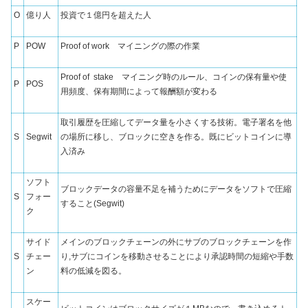
O
億り人
投資で１億円を超えた人
P
POW
Proof of work マイニングの際の作業
Proof of
stake マイニング時のルール、コインの保有量や使
P
POS
用頻度、保有期間によって報酬額が変わる
取引履歴を圧縮してデータ量を小さくする技術。電子署名を他
S
Segwit
の場所に移し、ブロックに空きを作る。既にビットコインに導
入済み
ソフト
ブロックデータの容量不足を補うためにデータをソフトで圧縮
S
フォー
すること(Segwit)
ク
サイド
メインのブロックチェーンの外にサブのブロックチェーンを作
S
チェー
り,サブにコインを移動させることにより承認時間の短縮や手数
ン
料の低減を図る。
スケー