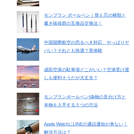
モンブラン ボールペン｜替え芯の種類と
書き味抜群の互換品交換法！
中国国際航空の恐るべき対応、やっぱりヤ
バい？それとも快適？実体験
成田空港の駐車場どこがいい？空港受け渡
しも便利そうだが大丈夫？
モンブランボールペン|偽物の見分け方と
本物を入手する５つの方法
Apple WatchにLINEの通話通知が来ない！
解決方法は？