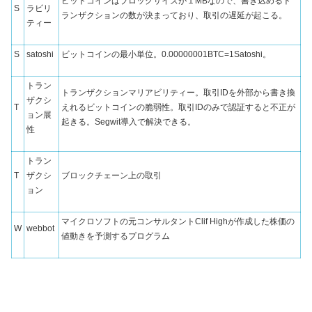
ビットコインはブロックサイズが１MBなので、書き込めるト
S
ラビリ
ランザクションの数が決まっており、取引の遅延が起こる。
ティー
S
satoshi
ビットコインの最小単位。0.00000001BTC=1Satoshi。
トラン
トランザクションマリアビリティー。取引IDを外部から書き換
ザクシ
T
えれるビットコインの脆弱性。取引IDのみで認証すると不正が
ョン展
起きる。Segwit導入で解決できる。
性
トラン
T
ザクシ
ブロックチェーン上の取引
ョン
マイクロソフトの元コンサルタントClif Highが作成した株価の
W
webbot
値動きを予測するプログラム