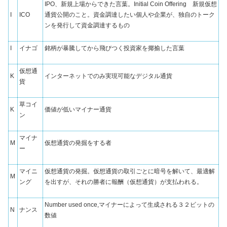
IPO、新規上場からできた言葉。Initial Coin Offering 新規仮想
I
ICO
通貨公開のこと。資金調達したい個人や企業が、独自のトーク
ンを発行して資金調達するもの
I
イナゴ
銘柄が暴騰してから飛びつく投資家を揶揄した言葉
仮想通
K
インターネットでのみ実現可能なデジタル通貨
貨
草コイ
K
価値が低いマイナー通貨
ン
マイナ
M
仮想通貨の発掘をする者
ー
マイニ
仮想通貨の発掘。仮想通貨の取引ごとに暗号を解いて、最適解
M
ング
を出すが、それの勝者に報酬（仮想通貨）が支払われる。
Number used once,
マイナーによって生成される３２ビットの
N
ナンス
数値