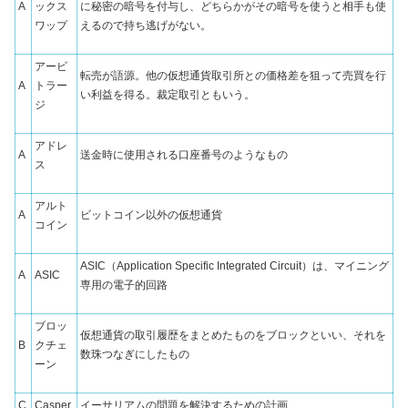
A
ックス
に秘密の暗号を付与し、どちらかがその暗号を使うと相手も使
ワップ
えるので持ち逃げがない。
アービ
転売が語源。他の仮想通貨取引所との価格差を狙って売買を行
A
トラー
い利益を得る。裁定取引ともいう。
ジ
アドレ
A
送金時に使用される口座番号のようなもの
ス
アルト
A
ビットコイン以外の仮想通貨
コイン
ASIC（Application Specific Integrated Circuit）は、マイニング
A
ASIC
専用の電子的回路
ブロッ
仮想通貨の取引履歴をまとめたものをブロックといい、それを
B
クチェ
数珠つなぎにしたもの
ーン
C
Casper
イーサリアムの問題を解決するための計画