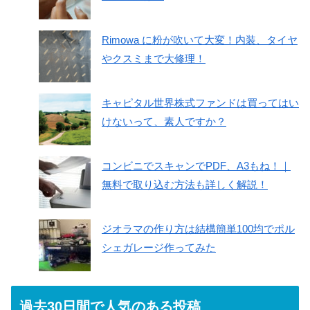
Rimowa に粉が吹いて大変！内装、タイヤ
やクスミまで大修理！
キャピタル世界株式ファンドは買ってはい
けないって、素人ですか？
コンビニでスキャンでPDF、A3もね！｜
無料で取り込む方法も詳しく解説！
ジオラマの作り方は結構簡単100均でポル
シェガレージ作ってみた
過去30日間で人気のある投稿