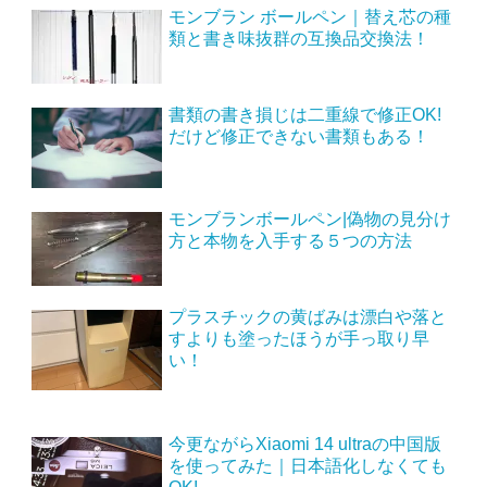
モンブラン ボールペン｜替え芯の種
類と書き味抜群の互換品交換法！
書類の書き損じは二重線で修正OK!
だけど修正できない書類もある！
モンブランボールペン|偽物の見分け
方と本物を入手する５つの方法
プラスチックの黄ばみは漂白や落と
すよりも塗ったほうが手っ取り早
い！
今更ながらXiaomi 14 ultraの中国版
を使ってみた｜日本語化しなくても