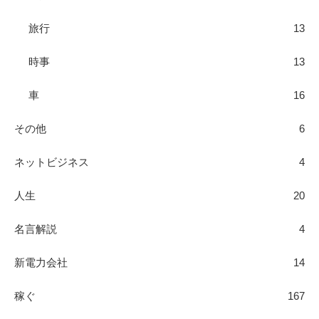
旅行
13
時事
13
車
16
その他
6
ネットビジネス
4
人生
20
名言解説
4
新電力会社
14
稼ぐ
167