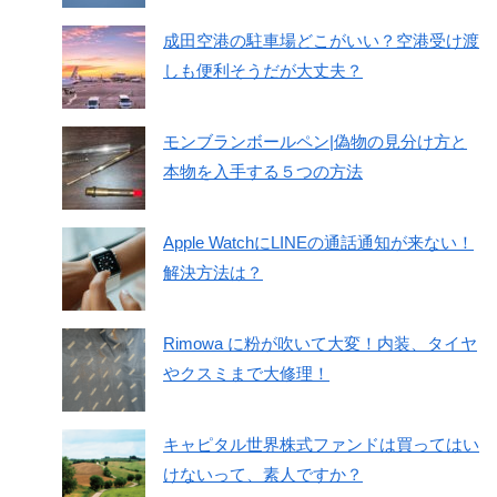
成田空港の駐車場どこがいい？空港受け渡
しも便利そうだが大丈夫？
モンブランボールペン|偽物の見分け方と
本物を入手する５つの方法
Apple WatchにLINEの通話通知が来ない！
解決方法は？
Rimowa に粉が吹いて大変！内装、タイヤ
やクスミまで大修理！
キャピタル世界株式ファンドは買ってはい
けないって、素人ですか？