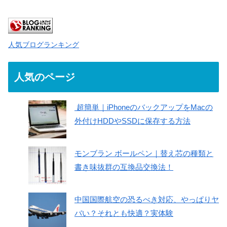
人気ブログランキング
人気のページ
超簡単｜iPhoneのバックアップをMacの
外付けHDDやSSDに保存する方法
モンブラン ボールペン｜替え芯の種類と
書き味抜群の互換品交換法！
中国国際航空の恐るべき対応、やっぱりヤ
バい？それとも快適？実体験