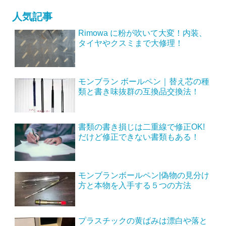
人気記事
Rimowa に粉が吹いて大変！内装、
タイヤやクスミまで大修理！
モンブラン ボールペン｜替え芯の種
類と書き味抜群の互換品交換法！
書類の書き損じは二重線で修正OK!
だけど修正できない書類もある！
モンブランボールペン|偽物の見分け
方と本物を入手する５つの方法
プラスチックの黄ばみは漂白や落と