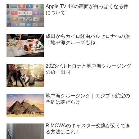
Apple TV 4Kの画面が白っぽくなる件
について
成田からカイロ経由バルセロナへの旅
｜地中海クルーズもね
2023バルセロナと地中海クルージング
の旅｜出国
地中海クルージング｜エジプト航空の
予約は謎だらけ
RIMOWAのキャスター交換が安くでき
る方法はこれ！