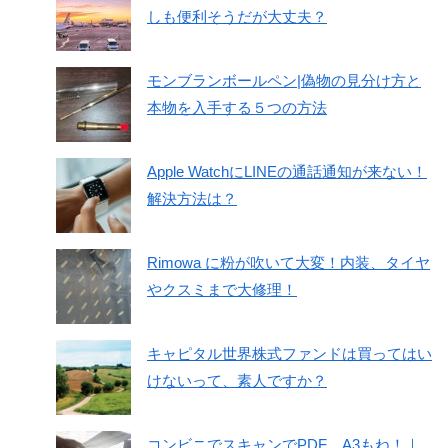
しも便利そうだが大丈夫？
モンブランボールペン|偽物の見分け方と
本物を入手する５つの方法
Apple WatchにLINEの通話通知が来ない！
解決方法は？
Rimowa に粉が吹いて大変！内装、タイヤ
やクスミまで大修理！
キャピタル世界株式ファンドは買ってはい
けないって、素人ですか？
コンビニでスキャンでPDF、A3もね！｜