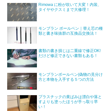
Rimowa に粉が吹いて大変！内装、
タイヤやクスミまで大修理！
モンブラン ボールペン｜替え芯の種
類と書き味抜群の互換品交換法！
書類の書き損じは二重線で修正OK!
だけど修正できない書類もある！
モンブランボールペン|偽物の見分け
方と本物を入手する５つの方法
プラスチックの黄ばみは漂白や落と
すよりも塗ったほうが手っ取り早
い！