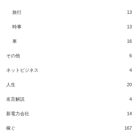
旅行
13
時事
13
車
16
その他
6
ネットビジネス
4
人生
20
名言解説
4
新電力会社
14
稼ぐ
167