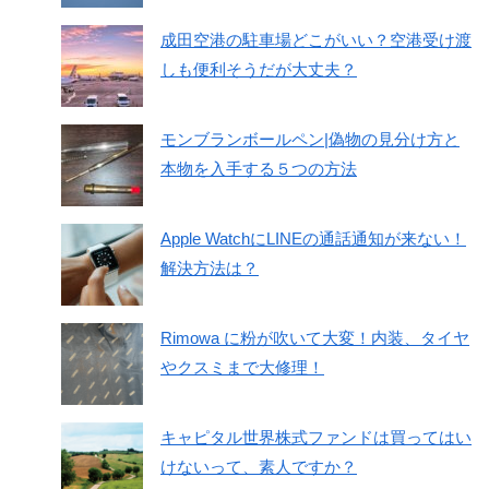
成田空港の駐車場どこがいい？空港受け渡
しも便利そうだが大丈夫？
モンブランボールペン|偽物の見分け方と
本物を入手する５つの方法
Apple WatchにLINEの通話通知が来ない！
解決方法は？
Rimowa に粉が吹いて大変！内装、タイヤ
やクスミまで大修理！
キャピタル世界株式ファンドは買ってはい
けないって、素人ですか？