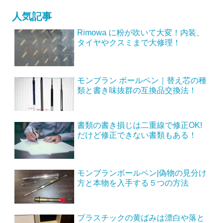
人気記事
Rimowa に粉が吹いて大変！内装、
タイヤやクスミまで大修理！
モンブラン ボールペン｜替え芯の種
類と書き味抜群の互換品交換法！
書類の書き損じは二重線で修正OK!
だけど修正できない書類もある！
モンブランボールペン|偽物の見分け
方と本物を入手する５つの方法
プラスチックの黄ばみは漂白や落と