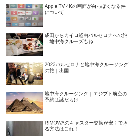
Apple TV 4Kの画面が白っぽくなる件
について
成田からカイロ経由バルセロナへの旅
｜地中海クルーズもね
2023バルセロナと地中海クルージング
の旅｜出国
地中海クルージング｜エジプト航空の
予約は謎だらけ
RIMOWAのキャスター交換が安くでき
る方法はこれ！