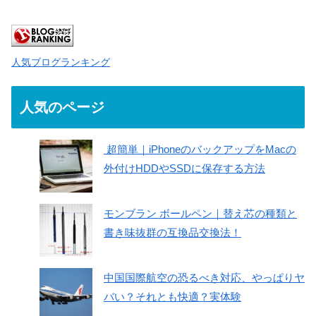
人気ブログランキング
人気のページ
超簡単｜iPhoneのバックアップをMacの
外付けHDDやSSDに保存する方法
モンブラン ボールペン｜替え芯の種類と
書き味抜群の互換品交換法！
中国国際航空の恐るべき対応、やっぱりヤ
バい？それとも快適？実体験