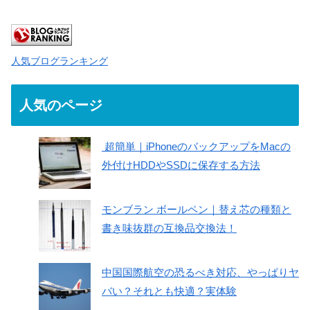
人気ブログランキング
人気のページ
超簡単｜iPhoneのバックアップをMacの
外付けHDDやSSDに保存する方法
モンブラン ボールペン｜替え芯の種類と
書き味抜群の互換品交換法！
中国国際航空の恐るべき対応、やっぱりヤ
バい？それとも快適？実体験