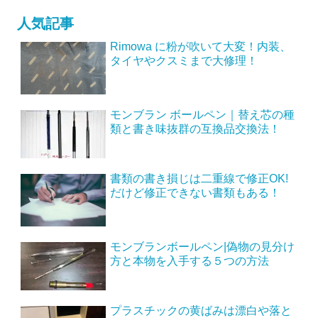
人気記事
Rimowa に粉が吹いて大変！内装、
タイヤやクスミまで大修理！
モンブラン ボールペン｜替え芯の種
類と書き味抜群の互換品交換法！
書類の書き損じは二重線で修正OK!
だけど修正できない書類もある！
モンブランボールペン|偽物の見分け
方と本物を入手する５つの方法
プラスチックの黄ばみは漂白や落と