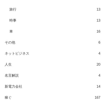
旅行
13
時事
13
車
16
その他
6
ネットビジネス
4
人生
20
名言解説
4
新電力会社
14
稼ぐ
167