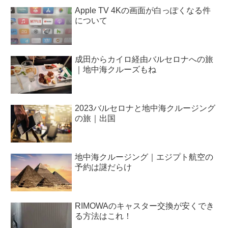
Apple TV 4Kの画面が白っぽくなる件
について
成田からカイロ経由バルセロナへの旅
｜地中海クルーズもね
2023バルセロナと地中海クルージング
の旅｜出国
地中海クルージング｜エジプト航空の
予約は謎だらけ
RIMOWAのキャスター交換が安くでき
る方法はこれ！