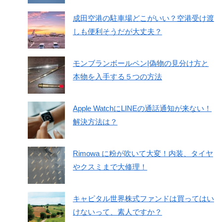
成田空港の駐車場どこがいい？空港受け渡
しも便利そうだが大丈夫？
モンブランボールペン|偽物の見分け方と
本物を入手する５つの方法
Apple WatchにLINEの通話通知が来ない！
解決方法は？
Rimowa に粉が吹いて大変！内装、タイヤ
やクスミまで大修理！
キャピタル世界株式ファンドは買ってはい
けないって、素人ですか？