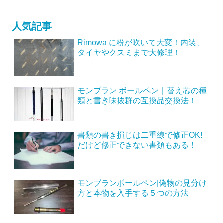
人気記事
Rimowa に粉が吹いて大変！内装、
タイヤやクスミまで大修理！
モンブラン ボールペン｜替え芯の種
類と書き味抜群の互換品交換法！
書類の書き損じは二重線で修正OK!
だけど修正できない書類もある！
モンブランボールペン|偽物の見分け
方と本物を入手する５つの方法