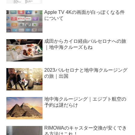
Apple TV 4Kの画面が白っぽくなる件
について
成田からカイロ経由バルセロナへの旅
｜地中海クルーズもね
2023バルセロナと地中海クルージング
の旅｜出国
地中海クルージング｜エジプト航空の
予約は謎だらけ
RIMOWAのキャスター交換が安くでき
る方法はこれ！