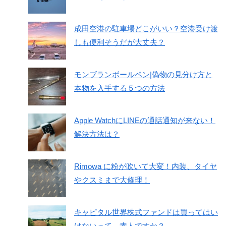
成田空港の駐車場どこがいい？空港受け渡
しも便利そうだが大丈夫？
モンブランボールペン|偽物の見分け方と
本物を入手する５つの方法
Apple WatchにLINEの通話通知が来ない！
解決方法は？
Rimowa に粉が吹いて大変！内装、タイヤ
やクスミまで大修理！
キャピタル世界株式ファンドは買ってはい
けないって、素人ですか？