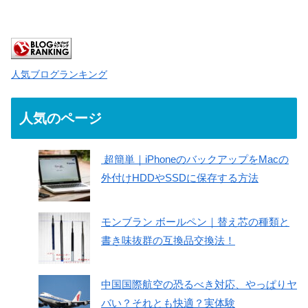
人気ブログランキング
人気のページ
超簡単｜iPhoneのバックアップをMacの
外付けHDDやSSDに保存する方法
モンブラン ボールペン｜替え芯の種類と
書き味抜群の互換品交換法！
中国国際航空の恐るべき対応、やっぱりヤ
バい？それとも快適？実体験