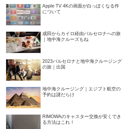
Apple TV 4Kの画面が白っぽくなる件
について
成田からカイロ経由バルセロナへの旅
｜地中海クルーズもね
2023バルセロナと地中海クルージング
の旅｜出国
地中海クルージング｜エジプト航空の
予約は謎だらけ
RIMOWAのキャスター交換が安くでき
る方法はこれ！