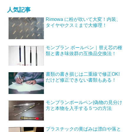
人気記事
Rimowa に粉が吹いて大変！内装、
タイヤやクスミまで大修理！
モンブラン ボールペン｜替え芯の種
類と書き味抜群の互換品交換法！
書類の書き損じは二重線で修正OK!
だけど修正できない書類もある！
モンブランボールペン|偽物の見分け
方と本物を入手する５つの方法
プラスチックの黄ばみは漂白や落と