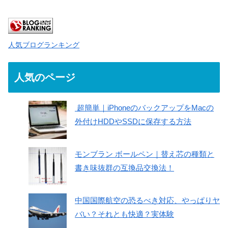
人気ブログランキング
人気のページ
超簡単｜iPhoneのバックアップをMacの
外付けHDDやSSDに保存する方法
モンブラン ボールペン｜替え芯の種類と
書き味抜群の互換品交換法！
中国国際航空の恐るべき対応、やっぱりヤ
バい？それとも快適？実体験