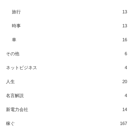
旅行
13
時事
13
車
16
その他
6
ネットビジネス
4
人生
20
名言解説
4
新電力会社
14
稼ぐ
167