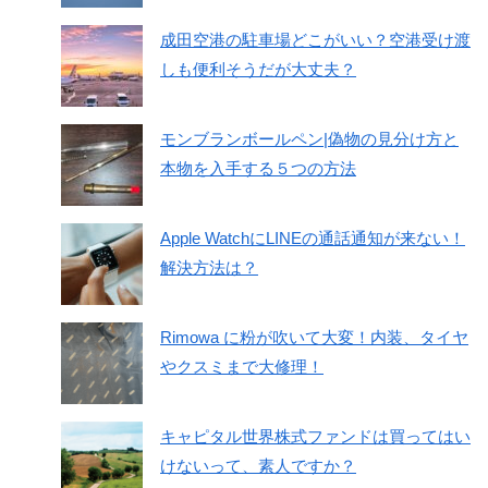
成田空港の駐車場どこがいい？空港受け渡
しも便利そうだが大丈夫？
モンブランボールペン|偽物の見分け方と
本物を入手する５つの方法
Apple WatchにLINEの通話通知が来ない！
解決方法は？
Rimowa に粉が吹いて大変！内装、タイヤ
やクスミまで大修理！
キャピタル世界株式ファンドは買ってはい
けないって、素人ですか？