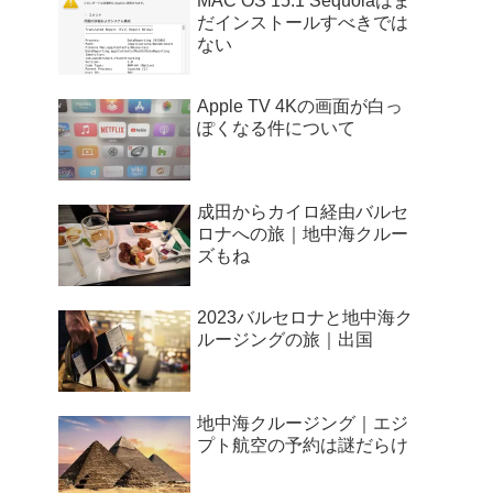
MAC OS 15.1 Sequoiaはま
だインストールすべきでは
ない
Apple TV 4Kの画面が白っ
ぽくなる件について
成田からカイロ経由バルセ
ロナへの旅｜地中海クルー
ズもね
2023バルセロナと地中海ク
ルージングの旅｜出国
地中海クルージング｜エジ
プト航空の予約は謎だらけ