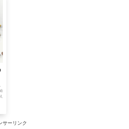
品
。
給
え
ンサーリンク