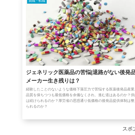
就職・転職
ジェネリック医薬品の苦悩|退路がない後発
メーカー生き残りは？
経験したことのないような価格下落圧力で苦悩する医薬後発品産業
品質を保ちつつも最低価格を余儀なくされ、進む道はあるのか？供
は続けられるのか？厚労省の思惑通り低価格の後発品提供体制は整
られるのか？
スポ