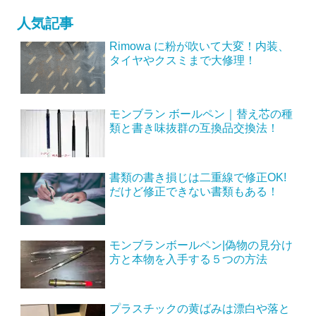
人気記事
Rimowa に粉が吹いて大変！内装、
タイヤやクスミまで大修理！
モンブラン ボールペン｜替え芯の種
類と書き味抜群の互換品交換法！
書類の書き損じは二重線で修正OK!
だけど修正できない書類もある！
モンブランボールペン|偽物の見分け
方と本物を入手する５つの方法
プラスチックの黄ばみは漂白や落と