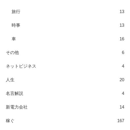
旅行
13
時事
13
車
16
その他
6
ネットビジネス
4
人生
20
名言解説
4
新電力会社
14
稼ぐ
167