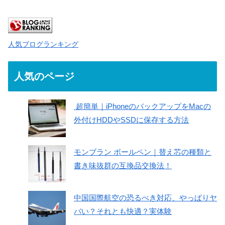
人気ブログランキング
人気のページ
超簡単｜iPhoneのバックアップをMacの
外付けHDDやSSDに保存する方法
モンブラン ボールペン｜替え芯の種類と
書き味抜群の互換品交換法！
中国国際航空の恐るべき対応、やっぱりヤ
バい？それとも快適？実体験