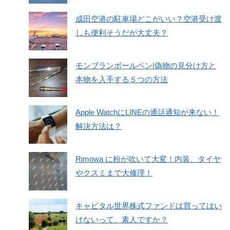
成田空港の駐車場どこがいい？空港受け渡
しも便利そうだが大丈夫？
モンブランボールペン|偽物の見分け方と
本物を入手する５つの方法
Apple WatchにLINEの通話通知が来ない！
解決方法は？
Rimowa に粉が吹いて大変！内装、タイヤ
やクスミまで大修理！
キャピタル世界株式ファンドは買ってはい
けないって、素人ですか？