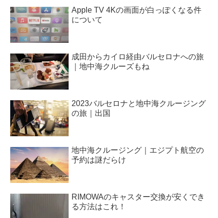
Apple TV 4Kの画面が白っぽくなる件
について
成田からカイロ経由バルセロナへの旅
｜地中海クルーズもね
2023バルセロナと地中海クルージング
の旅｜出国
地中海クルージング｜エジプト航空の
予約は謎だらけ
RIMOWAのキャスター交換が安くでき
る方法はこれ！