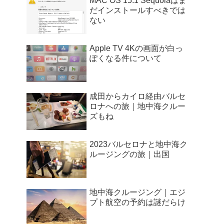
MAC OS 15.1 Sequoiaはま
だインストールすべきでは
ない
Apple TV 4Kの画面が白っ
ぽくなる件について
成田からカイロ経由バルセ
ロナへの旅｜地中海クルー
ズもね
2023バルセロナと地中海ク
ルージングの旅｜出国
地中海クルージング｜エジ
プト航空の予約は謎だらけ