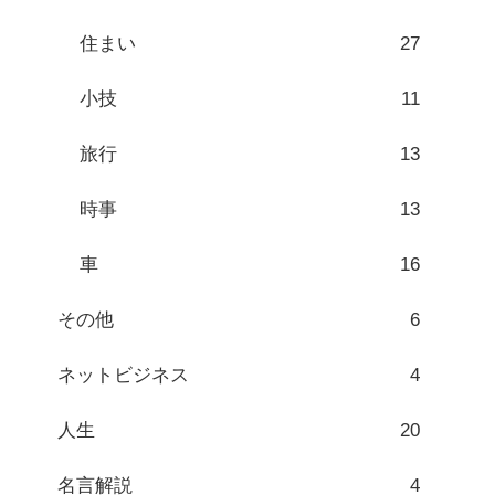
住まい
27
小技
11
旅行
13
時事
13
車
16
その他
6
ネットビジネス
4
人生
20
名言解説
4