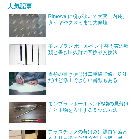
人気記事
Rimowa に粉が吹いて大変！内装、
タイヤやクスミまで大修理！
モンブラン ボールペン｜替え芯の種
類と書き味抜群の互換品交換法！
書類の書き損じは二重線で修正OK!
だけど修正できない書類もある！
モンブランボールペン|偽物の見分け
方と本物を入手する５つの方法
プラスチックの黄ばみは漂白や落と
すよりも塗ったほうが手っ取り早