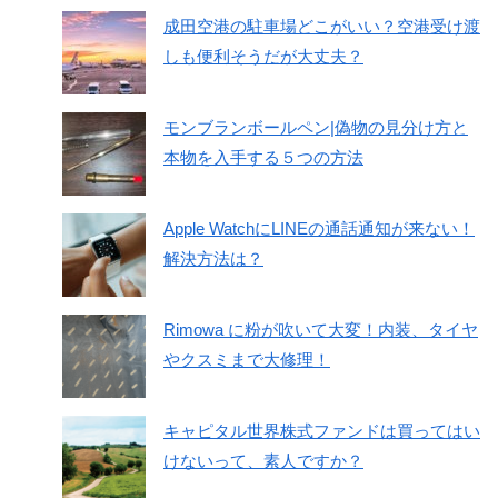
成田空港の駐車場どこがいい？空港受け渡
しも便利そうだが大丈夫？
モンブランボールペン|偽物の見分け方と
本物を入手する５つの方法
Apple WatchにLINEの通話通知が来ない！
解決方法は？
Rimowa に粉が吹いて大変！内装、タイヤ
やクスミまで大修理！
キャピタル世界株式ファンドは買ってはい
けないって、素人ですか？