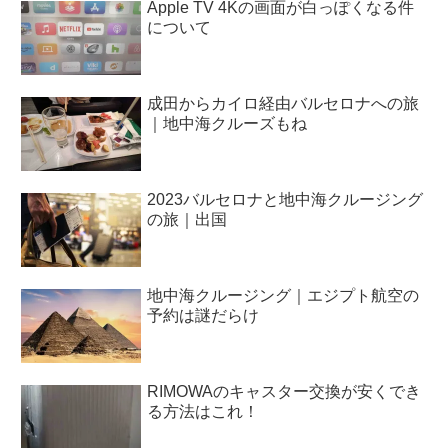
Apple TV 4Kの画面が白っぽくなる件
について
成田からカイロ経由バルセロナへの旅
｜地中海クルーズもね
2023バルセロナと地中海クルージング
の旅｜出国
地中海クルージング｜エジプト航空の
予約は謎だらけ
RIMOWAのキャスター交換が安くでき
る方法はこれ！