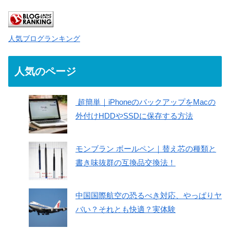
人気ブログランキング
人気のページ
超簡単｜iPhoneのバックアップをMacの
外付けHDDやSSDに保存する方法
モンブラン ボールペン｜替え芯の種類と
書き味抜群の互換品交換法！
中国国際航空の恐るべき対応、やっぱりヤ
バい？それとも快適？実体験