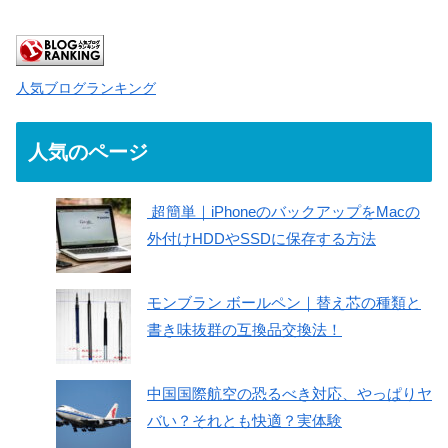
人気ブログランキング
人気のページ
超簡単｜iPhoneのバックアップをMacの
外付けHDDやSSDに保存する方法
モンブラン ボールペン｜替え芯の種類と
書き味抜群の互換品交換法！
中国国際航空の恐るべき対応、やっぱりヤ
バい？それとも快適？実体験