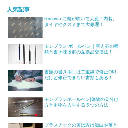
人気記事
Rimowa に粉が吹いて大変！内装、
タイヤやクスミまで大修理！
モンブラン ボールペン｜替え芯の種
類と書き味抜群の互換品交換法！
書類の書き損じは二重線で修正OK!
だけど修正できない書類もある！
モンブランボールペン|偽物の見分け
方と本物を入手する５つの方法
プラスチックの黄ばみは漂白や落と