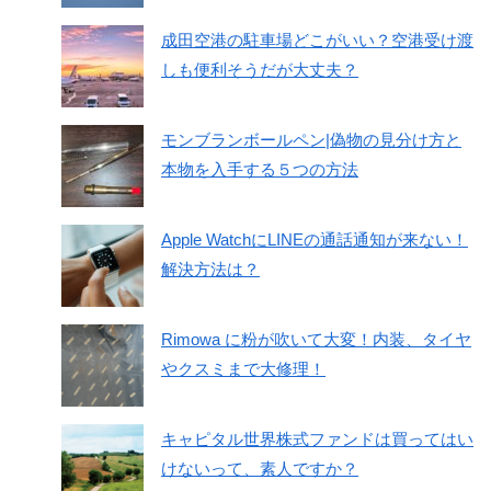
成田空港の駐車場どこがいい？空港受け渡
しも便利そうだが大丈夫？
モンブランボールペン|偽物の見分け方と
本物を入手する５つの方法
Apple WatchにLINEの通話通知が来ない！
解決方法は？
Rimowa に粉が吹いて大変！内装、タイヤ
やクスミまで大修理！
キャピタル世界株式ファンドは買ってはい
けないって、素人ですか？