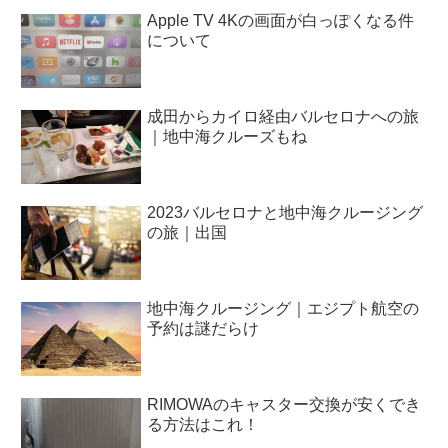
Apple TV 4Kの画面が白っぽくなる件
について
成田からカイロ経由バルセロナへの旅
｜地中海クルーズもね
2023バルセロナと地中海クルージング
の旅｜出国
地中海クルージング｜エジプト航空の
予約は謎だらけ
RIMOWAのキャスター交換が安くでき
る方法はこれ！