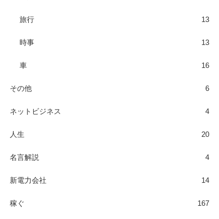
旅行
13
時事
13
車
16
その他
6
ネットビジネス
4
人生
20
名言解説
4
新電力会社
14
稼ぐ
167