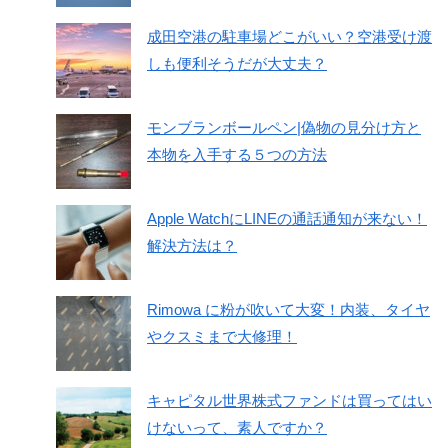
成田空港の駐車場どこがいい？空港受け渡
しも便利そうだが大丈夫？
モンブランボールペン|偽物の見分け方と
本物を入手する５つの方法
Apple WatchにLINEの通話通知が来ない！
解決方法は？
Rimowa に粉が吹いて大変！内装、タイヤ
やクスミまで大修理！
キャピタル世界株式ファンドは買ってはい
けないって、素人ですか？