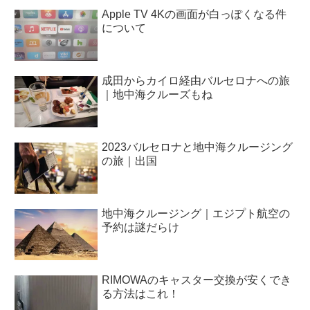
Apple TV 4Kの画面が白っぽくなる件
について
成田からカイロ経由バルセロナへの旅
｜地中海クルーズもね
2023バルセロナと地中海クルージング
の旅｜出国
地中海クルージング｜エジプト航空の
予約は謎だらけ
RIMOWAのキャスター交換が安くでき
る方法はこれ！