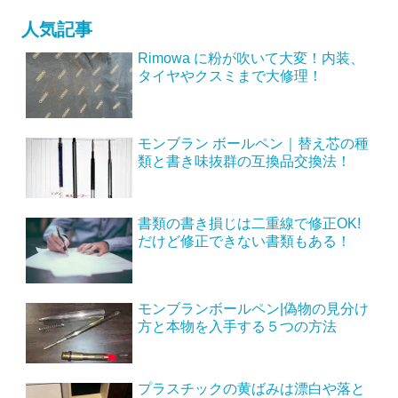
人気記事
Rimowa に粉が吹いて大変！内装、
タイヤやクスミまで大修理！
モンブラン ボールペン｜替え芯の種
類と書き味抜群の互換品交換法！
書類の書き損じは二重線で修正OK!
だけど修正できない書類もある！
モンブランボールペン|偽物の見分け
方と本物を入手する５つの方法
プラスチックの黄ばみは漂白や落と