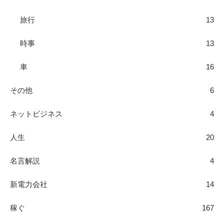
旅行
13
時事
13
車
16
その他
6
ネットビジネス
4
人生
20
名言解説
4
新電力会社
14
稼ぐ
167