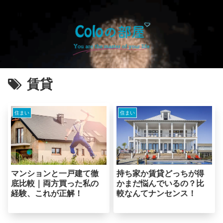
賃貸
住まい
住まい
マンションと一戸建て徹
持ち家か賃貸どっちが得
底比較｜両方買った私の
かまだ悩んでいるの？比
経験、これが正解！
較なんてナンセンス！