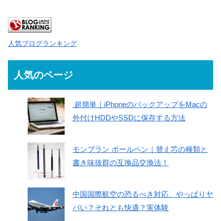
人気ブログランキング
人気のページ
超簡単｜iPhoneのバックアップをMacの
外付けHDDやSSDに保存する方法
モンブラン ボールペン｜替え芯の種類と
書き味抜群の互換品交換法！
中国国際航空の恐るべき対応、やっぱりヤ
バい？それとも快適？実体験