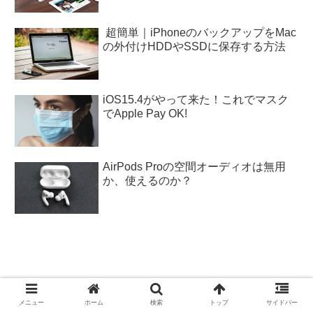
超簡単｜iPhoneのバックアップをMac
の外付けHDDやSSDに保存する方法
iOS15.4がやって来た！これでマスク
でApple Pay OK!
AirPods Proの空間オーディオは無用
か、使えるのか？
iOS16最新情報｜既存ソフトは起動
メニュー
ホーム
検索
トップ
サイドバー