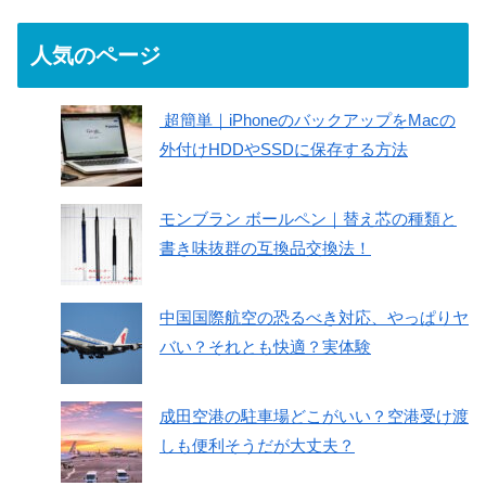
人気のページ
超簡単｜iPhoneのバックアップをMacの
外付けHDDやSSDに保存する方法
モンブラン ボールペン｜替え芯の種類と
書き味抜群の互換品交換法！
中国国際航空の恐るべき対応、やっぱりヤ
バい？それとも快適？実体験
成田空港の駐車場どこがいい？空港受け渡
しも便利そうだが大丈夫？