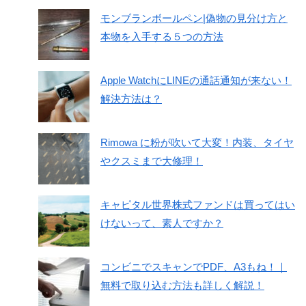
モンブランボールペン|偽物の見分け方と
本物を入手する５つの方法
Apple WatchにLINEの通話通知が来ない！
解決方法は？
Rimowa に粉が吹いて大変！内装、タイヤ
やクスミまで大修理！
キャピタル世界株式ファンドは買ってはい
けないって、素人ですか？
コンビニでスキャンでPDF、A3もね！｜
無料で取り込む方法も詳しく解説！