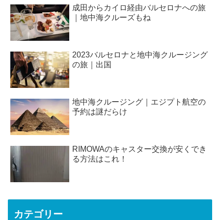
成田からカイロ経由バルセロナへの旅
｜地中海クルーズもね
2023バルセロナと地中海クルージング
の旅｜出国
地中海クルージング｜エジプト航空の
予約は謎だらけ
RIMOWAのキャスター交換が安くでき
る方法はこれ！
カテゴリー