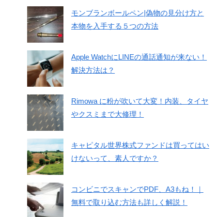
モンブランボールペン|偽物の見分け方と
本物を入手する５つの方法
Apple WatchにLINEの通話通知が来ない！
解決方法は？
Rimowa に粉が吹いて大変！内装、タイヤ
やクスミまで大修理！
キャピタル世界株式ファンドは買ってはい
けないって、素人ですか？
コンビニでスキャンでPDF、A3もね！｜
無料で取り込む方法も詳しく解説！