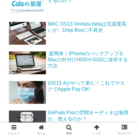
するのか？
MAC OS13 Ventura betaは完成度高
いが、Drop Boxに不具合
超簡単｜iPhoneのバックアップを
Macの外付けHDDやSSDに保存する
方法
iOS15.4がやって来た！これでマス
クでApple Pay OK!
AirPods Proの空間オーディオは無用
か、使えるのか？
メニュー
ホーム
検索
トップ
サイドバー