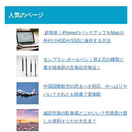
人気のページ
超簡単｜iPhoneのバックアップをMacの
外付けHDDやSSDに保存する方法
モンブラン ボールペン｜替え芯の種類と
書き味抜群の互換品交換法！
中国国際航空の恐るべき対応、やっぱりヤ
バい？それとも快適？実体験
成田空港の駐車場どこがいい？空港受け渡
しも便利そうだが大丈夫？