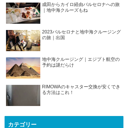
成田からカイロ経由バルセロナへの旅
｜地中海クルーズもね
2023バルセロナと地中海クルージング
の旅｜出国
地中海クルージング｜エジプト航空の
予約は謎だらけ
RIMOWAのキャスター交換が安くでき
る方法はこれ！
カテゴリー