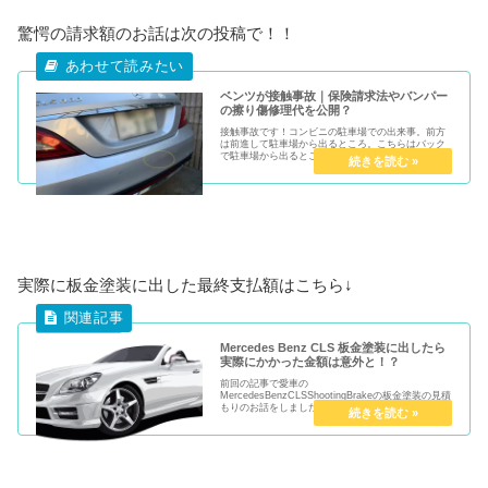
驚愕の請求額のお話は次の投稿で！！
ベンツが接触事故｜保険請求法やバンパー
の擦り傷修理代を公開？
接触事故です！コンビニの駐車場での出来事。前方
は前進して駐車場から出るところ。こちらはバック
で駐車場から出るところ。双方ともに車が動いてい
たので100：0ということはありません。相手の車は
左のバンパーが無残にも半分外れて落ちそうな状況
でした...
実際に板金塗装に出した最終支払額はこちら↓
Mercedes Benz CLS 板金塗装に出したら
実際にかかった金額は意外と！？
前回の記事で愛車の
MercedesBenzCLSShootingBrakeの板金塗装の見積
もりのお話をしました。正規店に依頼すると数十万
円はくだらないちょっとした塗装？これを街の板金
塗装業社、いや都内では結構有名な？格安業者に依
頼した顛末で...