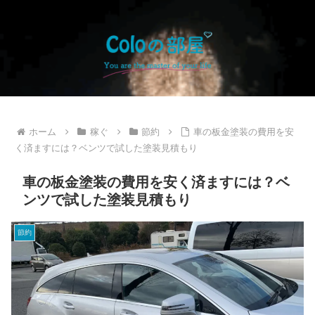
ホーム
稼ぐ
節約
車の板金塗装の費用を安
く済ますには？ベンツで試した塗装見積もり
車の板金塗装の費用を安く済ますには？ベ
ンツで試した塗装見積もり
節約