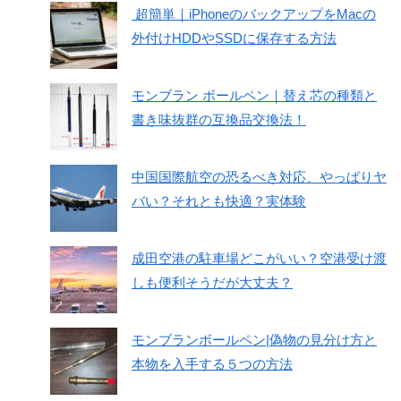
超簡単｜iPhoneのバックアップをMacの
外付けHDDやSSDに保存する方法
モンブラン ボールペン｜替え芯の種類と
書き味抜群の互換品交換法！
中国国際航空の恐るべき対応、やっぱりヤ
バい？それとも快適？実体験
成田空港の駐車場どこがいい？空港受け渡
しも便利そうだが大丈夫？
モンブランボールペン|偽物の見分け方と
本物を入手する５つの方法