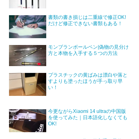
書類の書き損じは二重線で修正OK!
だけど修正できない書類もある！
モンブランボールペン|偽物の見分け
方と本物を入手する５つの方法
プラスチックの黄ばみは漂白や落と
すよりも塗ったほうが手っ取り早
い！
今更ながらXiaomi 14 ultraの中国版
を使ってみた｜日本語化しなくても
OK!