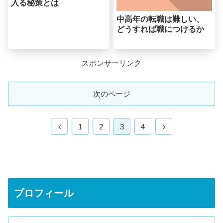
入る秘策とは
中高年の転職は難しい、
どうすれば職につけるか
スポンサーリンク
次のページ
前
次
1
2
3
4
へ
へ
プロフィール