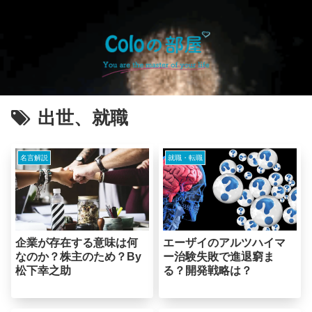
出世、就職
名言解説
就職・転職
企業が存在する意味は何
エーザイのアルツハイマ
なのか？株主のため？By
ー治験失敗で進退窮ま
松下幸之助
る？開発戦略は？