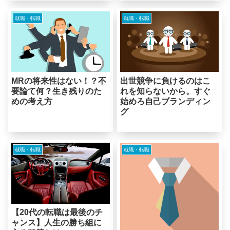
就職・転職
就職・転職
MRの将来性はない！？不
出世競争に負けるのはこ
要論て何？生き残りのた
れを知らないから。すぐ
めの考え方
始めろ自己ブランディン
グ
就職・転職
就職・転職
【20代の転職は最後のチ
ャンス】人生の勝ち組に