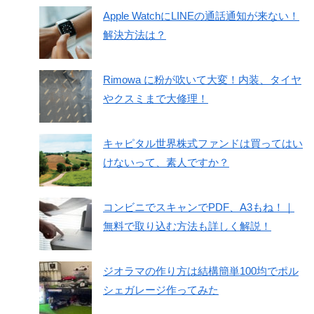
Apple WatchにLINEの通話通知が来ない！
解決方法は？
Rimowa に粉が吹いて大変！内装、タイヤ
やクスミまで大修理！
キャピタル世界株式ファンドは買ってはい
けないって、素人ですか？
コンビニでスキャンでPDF、A3もね！｜
無料で取り込む方法も詳しく解説！
ジオラマの作り方は結構簡単100均でポル
シェガレージ作ってみた