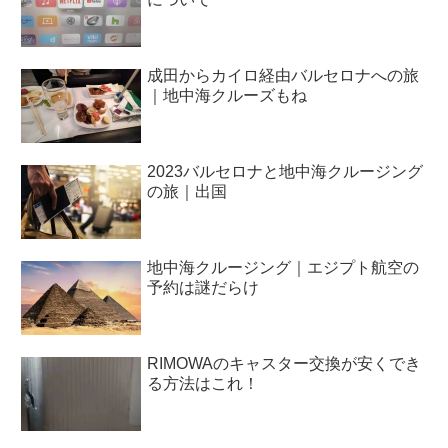
成田からカイロ経由バルセロナへの旅
｜地中海クルーズもね
2023バルセロナと地中海クルージング
の旅｜出国
地中海クルージング｜エジプト航空の
予約は謎だらけ
RIMOWAのキャスター交換が安くでき
る方法はこれ！