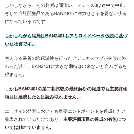
しかしながら、その判断は間違い。フェーズ3は途中で中止。
そして自社開発品であるBAN2401に注力せざるを得ない状況
になっているのです。
しかしながら結局は
BAN2401
もアミロイドベータ仮説に基づ
いた物質です。
考えうる最善の臨床試験を行ったアデュカヌマブが失敗に終
わった以上、
BAN2401
に大きな期待は出来ないと言わざるを
得ません。
し
かも
BAN2401
の第二相試験の最終解析の報道でも主要評価
項目は達成したとは読み取れません。
エーザイの発表においても重要エンドポイントを達成したと
発表されているだけであり、
主要評価項目の達成の有無につ
いては触れていません。