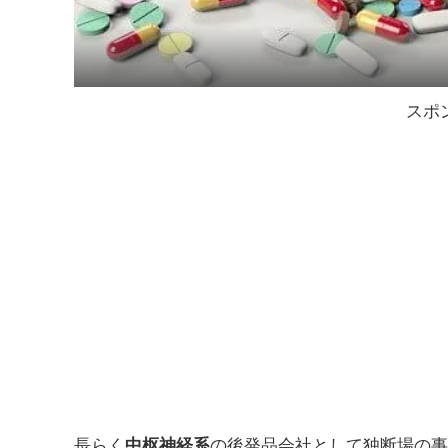
スポ
長らく
中枢神経系
の後発品会社として独断場の事