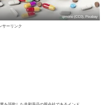
qimono (CC0), Pixabay
ンサーリンク
業を謳歌した共和薬品の親会社であるインド