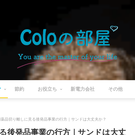
ぐ
節約
お役立ち
新電力会社
その他
和薬品切り離しに見る後発品事業の行方｜サンドは大丈夫か？
る後発品事業の行方｜サンドは大丈