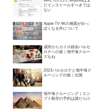
MAC OS 15.1 Sequoiaはま
だインストールすべきでは
ない
Apple TV 4Kの画面が白っ
ぽくなる件について
成田からカイロ経由バルセ
ロナへの旅｜地中海クルー
ズもね
2023バルセロナと地中海ク
ルージングの旅｜出国
地中海クルージング｜エジ
プト航空の予約は謎だらけ