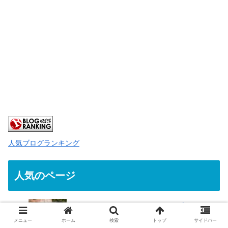
人気ブログランキング
人気のページ
超簡単｜iPhoneのバックアップをMacの
外付けHDDやSSDに保存する方法
メニュー
ホーム
検索
トップ
サイドバー