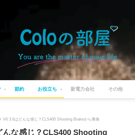
ぐ
節約
お役立ち
新電力会社
その他
6 3.6はどんな感じ？CLS400 Shooting Brakeから乗換
んな感じ？CLS400 Shooting