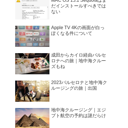
MAC OS 15.1 Sequoiaはま
だインストールすべきでは
ない
Apple TV 4Kの画面が白っ
ぽくなる件について
成田からカイロ経由バルセ
ロナへの旅｜地中海クルー
ズもね
2023バルセロナと地中海ク
ルージングの旅｜出国
地中海クルージング｜エジ
プト航空の予約は謎だらけ