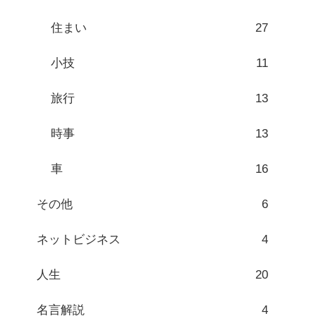
住まい
27
小技
11
旅行
13
時事
13
車
16
その他
6
ネットビジネス
4
人生
20
名言解説
4