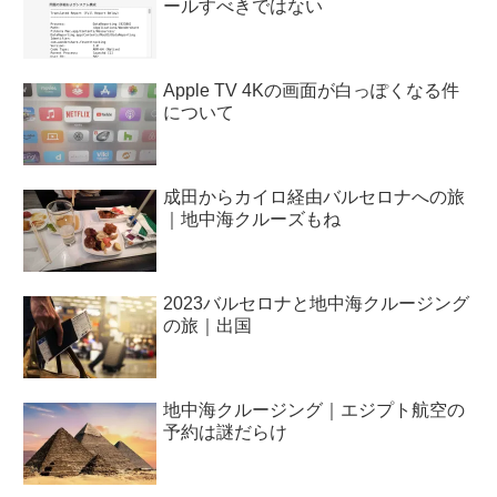
ールすべきではない
Apple TV 4Kの画面が白っぽくなる件
について
成田からカイロ経由バルセロナへの旅
｜地中海クルーズもね
2023バルセロナと地中海クルージング
の旅｜出国
地中海クルージング｜エジプト航空の
予約は謎だらけ