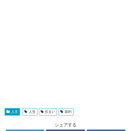
人生
人生
住まい
節約
シェアする