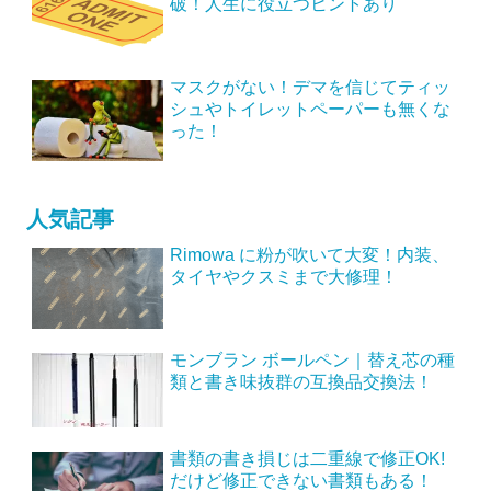
破！人生に役立つヒントあり
マスクがない！デマを信じてティッ
シュやトイレットペーパーも無くな
った！
人気記事
Rimowa に粉が吹いて大変！内装、
タイヤやクスミまで大修理！
モンブラン ボールペン｜替え芯の種
類と書き味抜群の互換品交換法！
書類の書き損じは二重線で修正OK!
だけど修正できない書類もある！