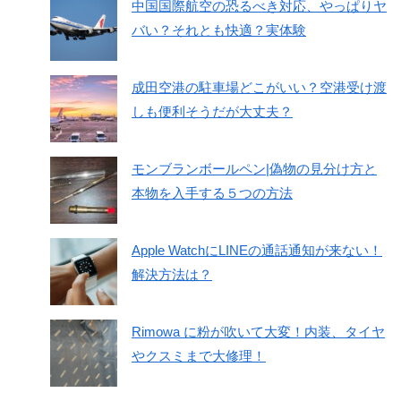
中国国際航空の恐るべき対応、やっぱりヤ
バい？それとも快適？実体験
成田空港の駐車場どこがいい？空港受け渡
しも便利そうだが大丈夫？
モンブランボールペン|偽物の見分け方と
本物を入手する５つの方法
Apple WatchにLINEの通話通知が来ない！
解決方法は？
Rimowa に粉が吹いて大変！内装、タイヤ
やクスミまで大修理！