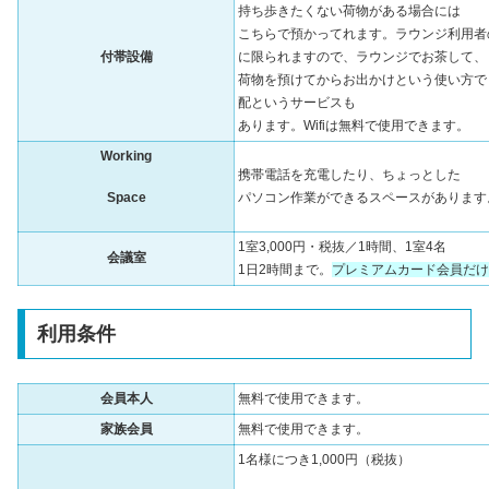
持ち歩きたくない荷物がある場合には
こちらで預かってれます。ラウンジ利用者
付帯設備
に限られますので、ラウンジでお茶して、
荷物を預けてからお出かけという使い方で
配というサービスも
あります。Wifiは無料で使用できます。
Working
携帯電話を充電したり、ちょっとした
Space
パソコン作業ができるスペースがあります
1室3,000円・税抜／1時間、1室4名
会議室
1日2時間まで。
プレミアムカード会員だけ
利用条件
会員本人
無料で使用できます。
家族会員
無料で使用できます。
1名様につき1,000円（税抜）