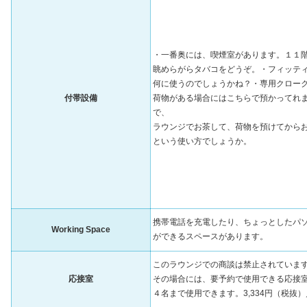
・一番奥には、喫煙室があります。１１
眺めらがらタバコをどうぞ。・フィッテ
何に使うのでしょうかね？・専用クロー
付帯設備
荷物がある場合にはこちらで預かってれ
で、
ラウンジでお茶して、荷物を預けてから
という使い方でしょうか。
携帯電話を充電したり、ちょっとしたパ
Working Space
ができるスペースがあります。
このラウンジでの商談は禁止されていま
応接室
その場合には、要予約で使用できる応接
４名まで使用できます。3,334円（税抜）