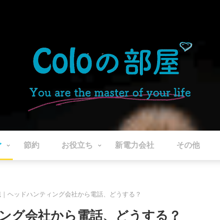
ぐ
節約
お役立ち
新電力会社
その他
職｜ヘッドハンティング会社から電話、どうする？
ング会社から電話、どうする？