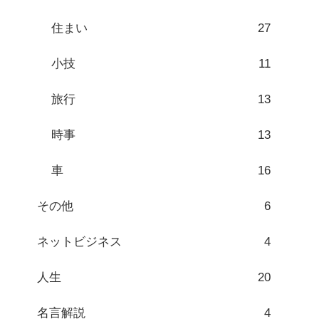
住まい
27
小技
11
旅行
13
時事
13
車
16
その他
6
ネットビジネス
4
人生
20
名言解説
4