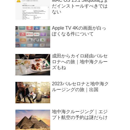
MAC OS 15.1 Sequoiaはま
だインストールすべきでは
ない
Apple TV 4Kの画面が白っ
ぽくなる件について
成田からカイロ経由バルセ
ロナへの旅｜地中海クルー
ズもね
2023バルセロナと地中海ク
ルージングの旅｜出国
地中海クルージング｜エジ
プト航空の予約は謎だらけ