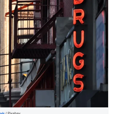
ndr
/ Pixabay