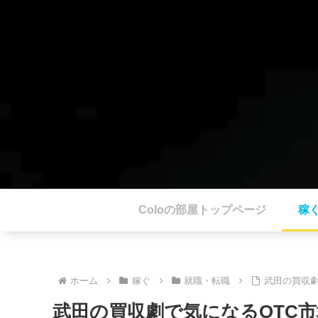
Coloの部屋トップページ
稼
ホーム
稼ぐ
就職・転職
武田の買収劇
武田の買収劇で気になるOTC