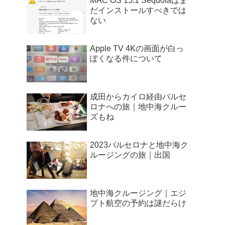
MAC OS 15.1 Sequoiaはま
だインストールすべきでは
ない
Apple TV 4Kの画面が白っ
ぽくなる件について
成田からカイロ経由バルセ
ロナへの旅｜地中海クルー
ズもね
2023バルセロナと地中海ク
ルージングの旅｜出国
地中海クルージング｜エジ
プト航空の予約は謎だらけ