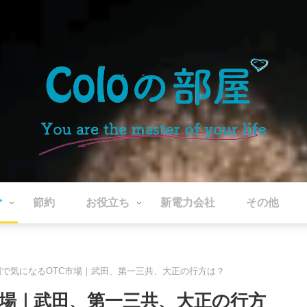
ぐ
節約
お役立ち
新電力会社
その他
で気になるOTC市場｜武田、第一三共、大正の行方は？
市場｜武田、第一三共、大正の行方