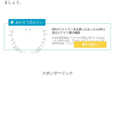
ましょう。
MRのリストラ｜生き残ったおっさんMRと
消えたアイツ達の物語
ある外資系製薬メーカーでの実話に基づいたあるお
っさんMRのお話、でもあくまでフィクションです。
2000年以降、ファイザーの破天荒なM&A戦略により
業界地図は目まぐるしく入れ替わり、業界は大型吸
収合併とリストラの嵐。それまで無風でリストラな
ど...
スポンサーリンク