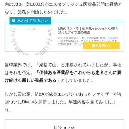
内の33％、約1000名がエスタブリッシュ医薬品部門に異動と
なり、業務を開始したのでした。
MRのリストラ｜生き残ったおっさんMRと
消えたアイツ達の物語
ある外資系製薬メーカーでの実話に基づいたあるお
っさんMRのお話、でもあくまでフィクションです。
2000年以降、ファイザーの破天荒なM&A戦略により
業界地図は目まぐるしく入れ替わり、業界は大型吸
収合併とリストラの嵐。それまで無風でリストラな
ど...
当時業界では、「姥捨て山」と揶揄されていましたが、本社
はそれを否定。
「価値ある医薬品をこれからも患者さんに届
け続ける新しい発想である」
としていました。
しかし案の定、M&Aが成長エンジンであったファイザーが今
回ついにDivestを決断しました。早速内容を見てみましょ
う。
目次