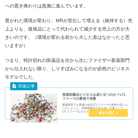
への置き換わりは急激に進んでいます。
置かれた環境が変わり、MRが宣伝して増える（維持する）売
上よりも、後発品にとって代わられて減少する売上の方が大
きいのです。（環境が変わる前から大した差はなかったと思
いますが）
つまり、特許切れの医薬品を次から次にファイザー新薬部門
から仕入れない限り、しりすぼみになるのが必然のビジネス
モデルでした。
長期収載品ビジネスは成り立つのか？LTL
ファーマの事例で考察
製薬業界でも異端の会社LTLファーマの将来が気にな
りだしました。長期収載品のみを扱う企業として、
LTLファーマなるものが設立されたのは、2016年8
月。まだできたののホヤホヤです。この会社は、ユ
ニゾン・キャピタルというプライベート・エクイ
テ...