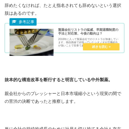
辞めたくなければ、たとえ指名されても辞めないという選択
肢はあるのです。
製薬会社リストラの猛威、早期退職制度の
手法と対応策、今後の動向は？
2018年に入って製薬会社でのリストラが加速してい
ます。独自路線で頑張っていたシオノギや労働組合
が強いことで安泰であった日本ベーリンガーインゲ
ルハイムまでもついにリストラを断行です。次期19
年3月期の予測がマイナス14.３％と厳しいものに
な...
抜本的な構造改革を断行すると明言している中外製薬。
親会社からのプレッシャーと日本市場縮小という現実の間で
の苦渋の決断であったと推察します。
単に会社の持続的成長のために社員を切り捨てる会社も存在