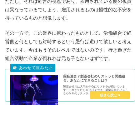
ただし、それは経営の視点であり、雇用されている側の視点
は異なっているでしょう。雇用されるものは慢性的な不安を
持っているものと想像します。
その一方で、この業界に携わったものとして、労働組合で経
営側と何としても対峙するという愚行は避けて欲しいと考え
ています。今はもうそのレベルではないのです。行き過ぎた
組合活動で企業が倒れれば元も子もないはずです。
薬粧連合？製薬会社のリストラと労働組
合、あなたにできることは？
製薬会社では大手を中心にリストラが続いていま
す。これまでにも当ブログでは、製薬会社のリスト
ラやＭＲのリストラについて言及していますが、日
本の製薬会社の置かれた状況を鑑みますと、今後も
しばらくリストラの嵐が収まる兆しはなさそうで
す。そのような...