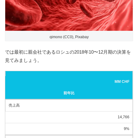
qimono (CC0), Pixabay
では最初に親会社であるロシュの2018年10〜12月期の決算を
見てみましょう。
MM CHF
前年比
売上高
14,766
9%