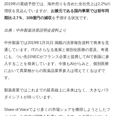
2019年の業績予想では、海外売りを含めた全社売上は2.2%の
増収を見込んでいますが、
お膝元である国内事業では前年同
期比-2.7％、108億円の減収
を予測する状況です。
出典：中外製薬決算説明会資料より
中外製薬では2019年1月31日 掲載の決算報告資料で将来を見
通しています。ITのさらなる進展と個別化医療の普及。奇遇
にも、つい先日NECがフランス企業と提携してAIで創薬に参
入することを発表しています。今後もAIがらみと、個別医療
において異業種からの医薬品業界参入は増えてくるはずで
す。
製薬産業ではこれまでの延長線上に未来はなく、大きなパラ
ダイシフトが待っています。
Share of Voiceでより多くの市場シェアを獲得しようとしたフ