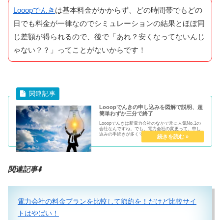
Looopでんき
は基本料金がかからず、どの時間帯でもどの
日でも料金が一律なのでシミュレーションの結果とほぼ同
じ差額が得られるので、後で「あれ？安くなってないんじ
ゃない？？」ってことがないからです！
Looopでんきの申し込みを図解で説明、超
簡単わずか三分で終了
Looopでんきは新電力会社のなかで常に人気No.1の
会社なんですね。でも、電力会社の変更って、申し
込みの手続きが多くて面倒ではないのかな？と思っ
てついつい躊躇してしまいますよね。ま、また明日
でいいかなって。そこで、今回はこのColoの部屋...
関連記事⬇️
電力会社の料金プランを比較して節約を！だけど比較サイ
トはやばい！