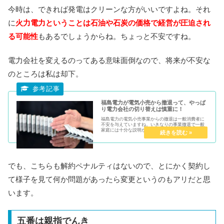
今時は、できれば発電はクリーンな方がいいですよね。それ
に
火
力電力ということは石油や石炭の価格で経営が圧迫され
る可能性
もあるでしょうからね。ちょっと不安ですね。
電力会社を変えるのってある意味面倒なので、将来が不安な
のところは私は却下。
福島電力が電気小売から撤退って、やっぱ
り電力会社の切り替えは慎重に！
福島電力の電気小売事業からの撤退は一般消費者に
不安を与えていますね。いきなりの事業撤退で一般
家庭には十分な説明がなさなれていないとか。2018
年4月25日には代理店向けに小売事業からの撤退につ
いての文書を送っていたようですが肝心の消費者へ
の...
でも、こちらも解約ペナルティはないので、とにかく契約し
て様子を見て何か問題があったら変更というのもアリだと思
います。
五番は親指でんき