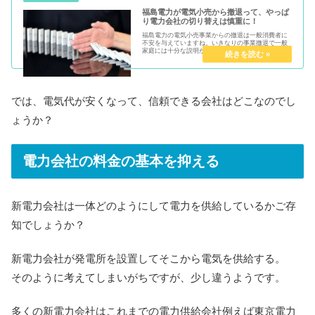
福島電力が電気小売から撤退って、やっぱ
り電力会社の切り替えは慎重に！
福島電力の電気小売事業からの撤退は一般消費者に
不安を与えていますね。いきなりの事業撤退で一般
家庭には十分な説明がなさなれていないとか。2018
年4月25日には代理店向けに小売事業からの撤退につ
いての文書を送っていたようですが肝心の消費者へ
の...
では、電気代が安くなって、信頼できる会社はどこなのでし
ょうか？
電力会社の料金の基本を抑える
新電力会社は一体どのようにして電力を供給しているかご存
知でしょうか？
新電力会社が発電所を設置してそこから電気を供給する。
そのように考えてしまいがちですが、少し違うようです。
多くの新電力会社はこれまでの電力供給会社例えば東京電力