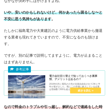
なかなか決め手にはかけますよね。
いや、安いのかもしれないけど、何かあったら困るしな〜と
不安に思う気持ちがあります。
たしかに福島電力や大東建託のように電力供給事業から撤退
する業者も現れてきていますので、不安になるのも頷けま
す。
ですが、別の記事で説明してますように、電力が止まること
はまずありません。
電力会社切り替えで知っておくべき裏事
情、デメリットはあるの？
2016年4月に電気の小売が全面自由化されて2年と半
年が過ぎました。既にこの市場に参入している企業
は登録数で800を超えています。ただし、実際に事業
を営んでいる会社は２００社程度と言われていま
す。登録をしても、準備が整わず許可が降りない会
社...
なので料金のトラブルや引っ越し、解約などで連絡をした時