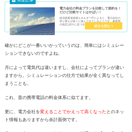
電力会社の料金プランを比較して節約を！
だけど比較サイトはやばい！
経済産業省資源エネルギー庁によると、電力会社の
切り替えが徐々に進んできているようです。家庭用
の低圧は8％に近づき、今後も切り替えが進むものと
予想されています。出典：経済産業省節電に興味は
あるものの、あまりに電力会社の数が多いので、ど
の電力会...
確かにどこが一番いいかっていうのは、簡単にはシミュレー
ションできないのですよね。
月によって電気代は違いますし、会社によってプランが違い
ますから。シミュレーションの仕方で結果が全く異なってし
まうことも。
これ、昔の携帯電話の料金体系に似てます。
更に、電力会社を
変えることでかえって高くなった
とのネッ
ト情報もありますから余計面倒です。